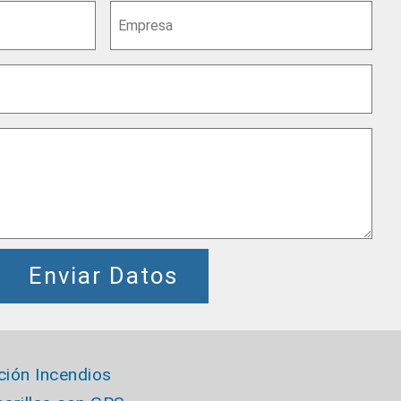
Enviar Datos
ión Incendio
s